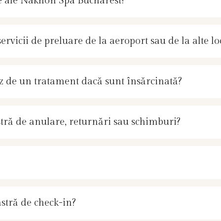
re ale Nakhon Spa Bucharest?
vicii de preluare de la aeroport sau de la alte loc
ciez de un tratament dacă sunt însărcinată?
tră de anulare, returnări sau schimburi?
stră de check-in?