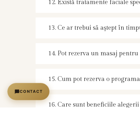
12. Există tratamente faciale sp
13. Ce ar trebui să aștept în ti
14. Pot rezerva un masaj pentru
15. Cum pot rezerva o programa
CONTACT
16. Care sunt beneficiile aleger
Sună acum
îngrijire a pielii?
+40 773 750 000
WhatsApp
Scrie-ne pe WhatsApp
17. Sunt disponibile carduri ca