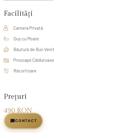
Facilități
Camera Privată
Duș cu Ploaie
Băutură de Bun Venit
Prosoape Călduroase
Răcoritoare
Prețuri
490 RON
CONTACT