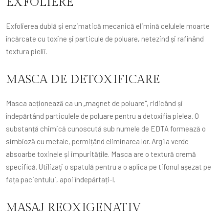
EXFOLIERE
Exfolierea dublă și enzimatică mecanică elimină celulele moarte
încărcate cu toxine și particule de poluare, netezind și rafinând
textura pielii.
MASCA DE DETOXIFICARE
Masca acționează ca un „magnet de poluare", ridicând și
îndepărtând particulele de poluare pentru a detoxifia pielea. O
substanță chimică cunoscută sub numele de EDTA formează o
simbioză cu metale, permițând eliminarea lor. Argila verde
absoarbe toxinele și impuritățile. Masca are o textură cremă
specifică. Utilizați o spatulă pentru a o aplica pe tifonul așezat pe
fața pacientului, apoi îndepărtați-l.
MASAJ REOXIGENATIV