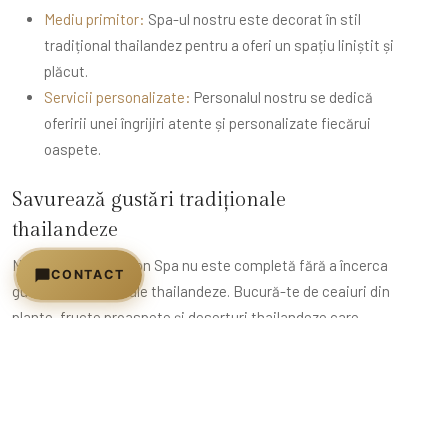
Mediu primitor:
Spa-ul nostru este decorat în stil
tradițional thailandez pentru a oferi un spațiu liniștit și
plăcut.
Servicii personalizate:
Personalul nostru se dedică
oferirii unei îngrijiri atente și personalizate fiecărui
oaspete.
Savurează gustări tradiționale
thailandeze
Nicio vizită la Nakhon Spa nu este completă fără a încerca
CONTACT
gustările tradiționale thailandeze. Bucură-te de ceaiuri din
plante, fructe proaspete și deserturi thailandeze care
Sună acum
reflectă bogăția patrimoniului culinar al țării.
+40 773 750 000
Gustări tradiționale thailandeze:
WhatsApp
Scrie-ne pe WhatsApp
Ceaiuri din plante:
Preparat din plante locale precum